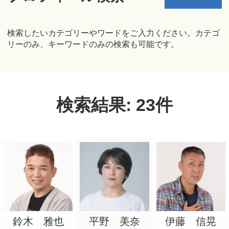
検索したいカテゴリーやワードをご入力ください。カテゴ
リーのみ、キーワードのみの検索も可能です。
アカデミー案内
性別・年齢
資料請求
検索結果: 23件
10代
20代
30代
40代
50代
60代以上
ベビー/Kids
小学生
女性
キャスティング
男性
分野
動画配信
MC/DJ
VTuber
アクション
鈴木 雅也
平野 美奈
伊藤 信晃
インフルエンサー
お笑い
ダンス