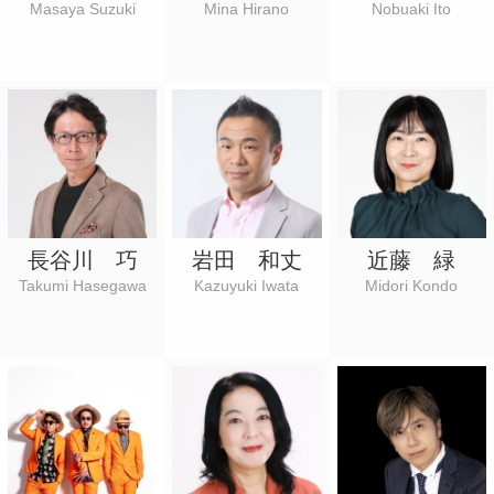
Masaya Suzuki
Mina Hirano
Nobuaki Ito
モデル
俳優
声優
文化人
業務提携
音楽プロジェクト/ユニット
フリーワード
長谷川 巧
岩田 和丈
近藤 緑
Takumi Hasegawa
Kazuyuki Iwata
Midori Kondo