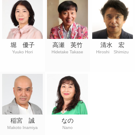
堀 優子
高瀬 英竹
清水 宏
Yuuko Hori
Hidetake Takase
Hiroshi Shimizu
稲宮 誠
なの
Makoto Inamiya
Nano