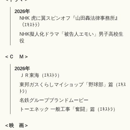
2026年
NHK 虎に翼スピンオフ『山田轟法律事務所』
（ｴｷｽﾄﾗ）
NHK擬人化ドラマ「被告人エモい」男子高校生
役
＜Ｃ Ｍ＞
2026年
ＪＲ東海（ｴｷｽﾄﾗ）
東邦ガスくらしマイショップ「野球部」篇（ｴｷｽ
ﾄﾗ）
名鉄グループブランドムービー
トーエネック 一般工事「奮闘」篇（ｴｷｽﾄﾗ）
＜映 画＞