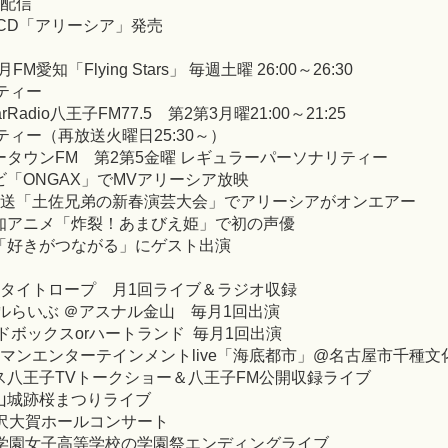
」配信
ルCD「アリーシア」発売
FM愛知「Flying Stars」 毎週土曜 26:00～26:30
ティー
arRadio八王子FM77.5 第2第3月曜21:00～21:25
ィー（再放送火曜日25:30～）
ボータウンFM 第2第5金曜 レギュラーパーソナリティー
ビ「ONGAX」でMVアリーシア放映
化放送「土佐兄弟の新春演芸大会」でアリーシアがオンエアー
愛知アニメ「炸裂！あまびえ姫」で初の声優
送「好きがつながる」にゲスト出演
古屋タイトロープ 月1回ライブ＆ラジオ収録
ナルらいぶ ＠アスナル金山 毎月1回出演
ードボックスorハートランド 毎月1回出演
ワンマンエンターテインメントlive「海底都市」@名古屋市千種文
ラス八王子TVトークショー＆八王子FM公開収録ライブ
滝山城跡桜まつりライブ
軽井沢大賀ホールコンサート
駒沢学園女子高等学校の学園祭エンディングライブ