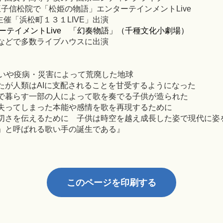
八王子信松院で「松姫の物語」エンターテインメントLive
主催「浜松町１３１LIVE」出演
ンターテイメントLive 「幻奏物語」（千種文化小劇場）
などで多数ライブハウスに出演
いや疫病・災害によって荒廃した地球
たが人類は
AI
に支配されることを甘受するようになった
で暮らす一部の人によって歌を奏でる子供が造られた
失ってしまった本能や感情を歌を再現するために
切さを伝えるために 子供は時空を越え成長した姿で現代に姿
」
と
呼ばれる歌い手の誕生で
ある
』
このページを印刷する