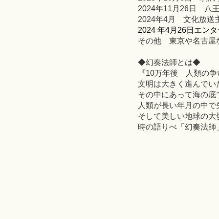
2024年11月26日 
2024年4月 文化放送
2024 年4月26日エ
その他 東京や名古屋
◆幻奏法師とは◆
『
10
万年後 人類の争
文明は大きく進んでい
その
中にあって海の底
人類
が長い年月の中で
そして
美しい地球の大
時の語り
べ
「
幻奏法師