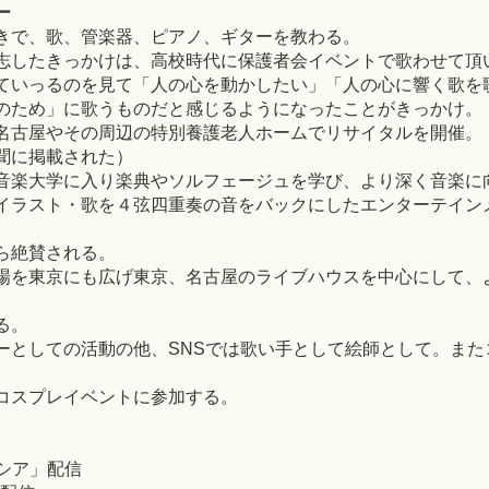
ー
きで、歌、管楽器、ピアノ、ギターを教わる。
志したきっかけは、高校時代に保護者会イベントで歌わせて頂
ていっるのを見て「人の心を動かしたい」「人の心に響く歌を
のため」に歌うものだと感じるようになったことがきっかけ。
名古屋やその周辺の特別養護老人ホームでリサイタルを開催。
聞に掲載された）
音楽大学に入り楽典やソルフェージュを学び、より深く音楽に
イラスト・歌を４弦四重奏の音をバックにしたエンターテインメン
ら絶賛される。
場を東京にも広げ東京、名古屋のライブハウスを中心にして、
る。
ーとしての活動の他、SNSでは歌い手として絵師として。また
コスプレイベントに参加する。
】
ーシア」配信