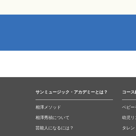
サンミュージック・アカデミーとは？
コース
相澤メソッド
ベビー
相澤秀禎について
幼児リ
芸能人になるには？
タレン