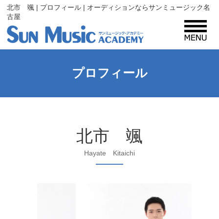
北市 颯 | プロフィール | オーディションならサンミュージック名
古屋
MENU
サンミュージック・アカデミーとは？
プロフィール
コース紹介
北市 颯
入所案内
Hayate Kitaichi
プロフィール
レッスン生・タレント募集