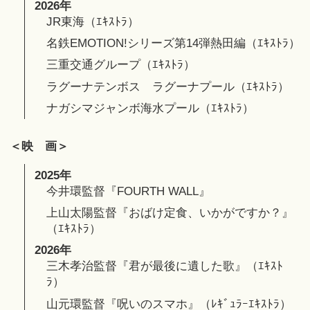
2026年
JR東海（ｴｷｽﾄﾗ）
名鉄EMOTION!シリーズ第14弾熱田編（ｴｷｽﾄﾗ）
三重交通グループ（ｴｷｽﾄﾗ）
ラグーナテンボス ラグーナプール（ｴｷｽﾄﾗ）
ナガシマジャンボ海水プール（ｴｷｽﾄﾗ）
＜映 画＞
2025年
今井環監督『FOURTH WALL』
上山太陽監督『おばけ定食、いかがですか？』
（ｴｷｽﾄﾗ）
2026年
三木孝治監督『君が最後に遺した歌』（ｴｷｽﾄ
ﾗ）
山元環監督『呪いのスマホ』（ﾚｷﾞｭﾗｰｴｷｽﾄﾗ）