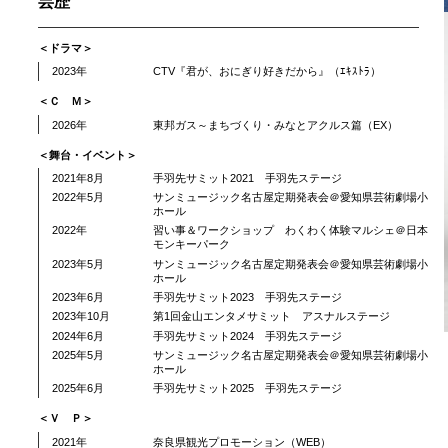
芸歴
＜ドラマ＞
2023年
CTV『君が、おにぎり好きだから』（ｴｷｽﾄﾗ）
＜Ｃ Ｍ＞
2026年
東邦ガス～まちづくり・みなとアクルス篇（EX）
＜舞台・イベント＞
2021年8月
手羽先サミット2021 手羽先ステージ
2022年5月
サンミュージック名古屋定期発表会＠愛知県芸術劇場小
ホール
2022年
習い事＆ワークショップ わくわく体験マルシェ＠日本
モンキーパーク
2023年5月
サンミュージック名古屋定期発表会＠愛知県芸術劇場小
ホール
2023年6月
手羽先サミット2023 手羽先ステージ
2023年10月
第1回金山エンタメサミット アスナルステージ
2024年6月
手羽先サミット2024 手羽先ステージ
2025年5月
サンミュージック名古屋定期発表会＠愛知県芸術劇場小
ホール
2025年6月
手羽先サミット2025 手羽先ステージ
＜Ｖ Ｐ＞
2021年
奈良県観光プロモーション（WEB）