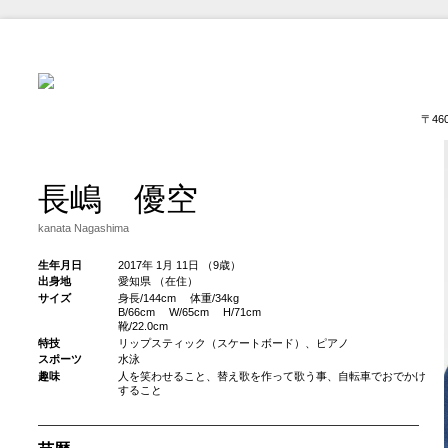
〒46
長嶋 優空
kanata Nagashima
生年月日
2017年 1月 11日 （9歳）
出身地
愛知県 （在住）
サイズ
身長/144cm 体重/34kg
B/66cm W/65cm H/71cm
靴/22.0cm
特技
リップスティック（スケートボード）、ピアノ
スポーツ
水泳
趣味
人を笑わせること、替え歌を作って歌う事、自転車でおでかけ
すること