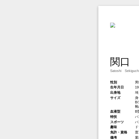
関口
Satoshi Sekiguch
性別
男
生年月日
1
出身地
埼
サイズ
身
B
靴
血液型
B
特技
バ
スポーツ
バ
趣味
ド
免許・資格
普
備考
業