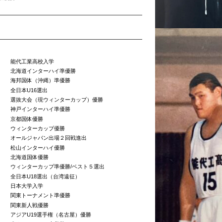
能代工業高校入学
北海道インターハイ準優勝
海邦国体（沖縄）準優勝
全日本U16選出
選抜大会（現ウィンターカップ）優勝
神戸インターハイ準優勝
京都国体優勝
ウィンターカップ優勝
オールジャパン出場２回戦進出
松山インターハイ優勝
北海道国体優勝
ウィンターカップ準優勝/ベスト５選出
全日本U18選出（台湾遠征）
日本大学入学
関東トーナメント準優勝
関東新人戦優勝
アジアU19選手権（名古屋）優勝