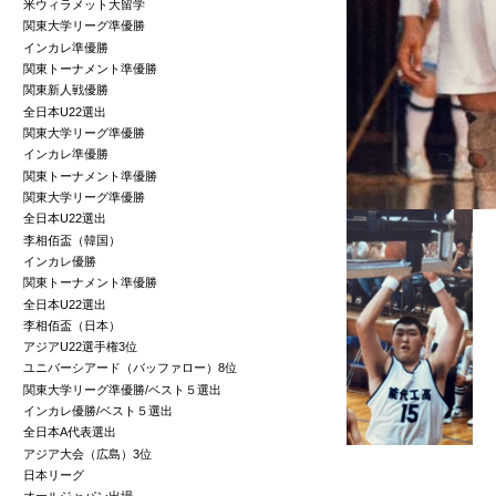
米ウィラメット大留学
関東大学リーグ準優勝
インカレ準優勝
関東トーナメント準優勝
関東新人戦優勝
全日本U22選出
関東大学リーグ準優勝
インカレ準優勝
関東トーナメント準優勝
関東大学リーグ準優勝
全日本U22選出
李相佰盃（韓国）
インカレ優勝
関東トーナメント準優勝
全日本U22選出
李相佰盃（日本）
アジアU22選手権3位
ユニバーシアード（バッファロー）8位
関東大学リーグ準優勝/ベスト５選出
インカレ優勝/ベスト５選出
全日本A代表選出
アジア大会（広島）3位
日本リーグ