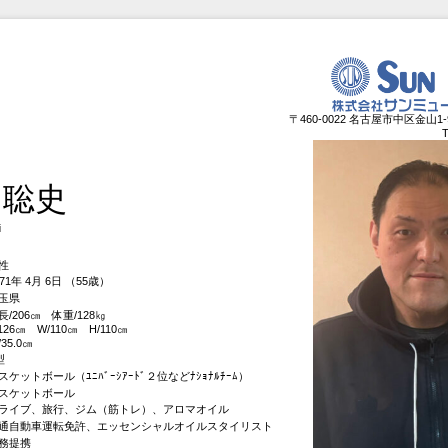
〒460-0022 名古屋市中区金山1
 聡史
i
性
971年 4月 6日 （55歳）
玉県
長/206㎝ 体重/128㎏
/126㎝ W/110㎝ H/110㎝
/35.0㎝
型
スケットボール（ﾕﾆﾊﾞｰｼｱｰﾄﾞ２位などﾅｼｮﾅﾙﾁｰﾑ）
スケットボール
ライブ、旅行、ジム（筋トレ）、アロマオイル
通自動車運転免許、エッセンシャルオイルスタイリスト
務提携