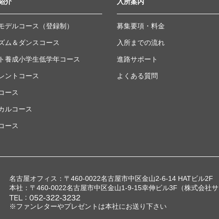
紹介
入所案内
モデルコース（登録制）
募集要項・料金
ズム＆ダンスコース
入所までの流れ
ト養成小学生低学年コース
進路サポート
レントコース
よくある質問
コース
カルコース
コース
名古屋オフィス：
〒460-0022
名古屋市中区金山2-6-14 HATビル2F
本社：
〒460-0022
名古屋市中区金山1-9-15幸伸ビル3F
（株式会社サ
※ファンレターやプレゼントは
本社にお送り下さい