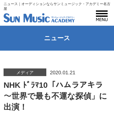
ニュース｜オーディションならサンミュージック・アカデミー名古
屋
MENU
サンミュージック・アカデミーとは？
ニュース
コース紹介
2020.01.21
入所案内
メディア
NHK ﾄﾞﾗﾏ10「ハムラアキラ
プロフィール
～世界で最も不運な探偵」に
出演！
レッスン生・タレント募集