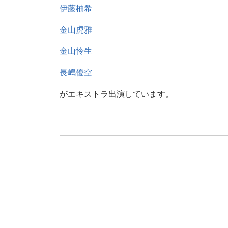
伊藤柚希
金山虎雅
金山怜生
長嶋優空
がエキストラ出演しています。