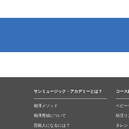
サンミュージック・アカデミーとは？
コース
相澤メソッド
ベビー
相澤秀禎について
幼児リ
芸能人になるには？
タレン