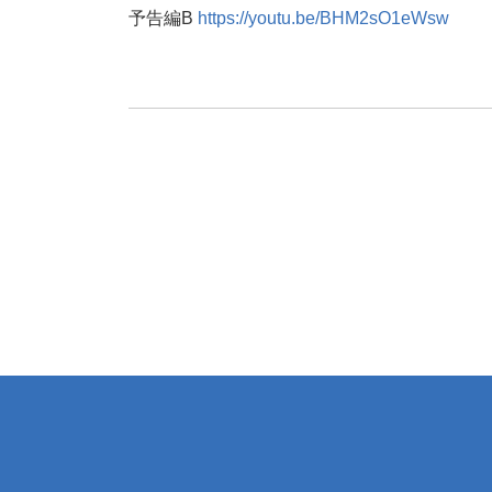
予告編B
https://
youtu.be/BHM2sO1eWsw