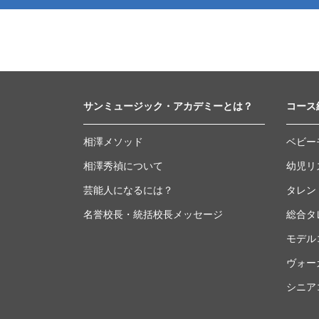
サンミュージック・アカデミーとは？
コース
相澤メソッド
ベビー
相澤秀禎について
幼児リ
芸能人になるには？
タレン
名誉校長・統括校長メッセージ
総合タ
モデル
ヴォー
シニア