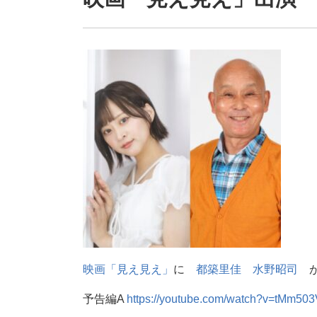
映画「見え見え」
に
都築里佳
水野昭司
が
予告編A
https://
youtube.com/watch?v=tMm503