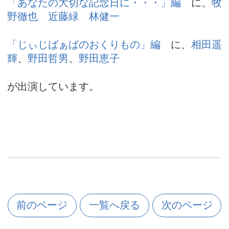
「あなたの大切な記念日に・・・」編
に、
牧
野徹也
近藤緑
林健一
「じぃじばぁばのおくりもの」編
に、
相田遥
輝
、
野田哲男
、
野田恵子
が出演しています。
前のページ
一覧へ戻る
次のページ