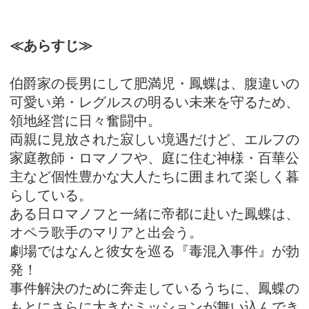
≪あらすじ≫
伯爵家の長男にして肥満児・鳳蝶は、腹違いの
可愛い弟・レグルスの明るい未来を守るため、
領地経営に日々奮闘中。
両親に見放された寂しい境遇だけど、エルフの
家庭教師・ロマノフや、庭に住む神様・百華公
主など個性豊かな大人たちに囲まれて楽しく暮
らしている。
ある日ロマノフと一緒に帝都に赴いた鳳蝶は、
オペラ歌手のマリアと出会う。
劇場ではなんと彼女を巡る『毒混入事件』が勃
発！
事件解決のために奔走しているうちに、鳳蝶の
もとにさらに大きなミッションが舞い込んでき