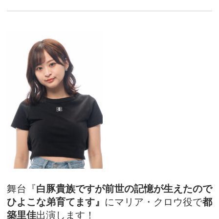
アカデミー案内
資料請求
キャスティング
動画配信
舞台『
白豚貴族ですが前世の記憶が生えたので
ひよこな弟育てます』
にマリア・クロウ役で
都
築里佳
出演します！