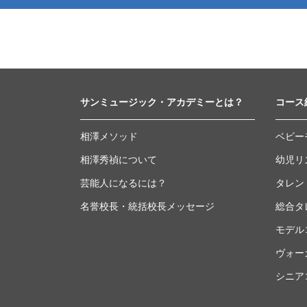
サンミュージック・アカデミーとは？
コース
相澤メソッド
ベビー
相澤秀禎について
幼児リ
芸能人になるには？
タレン
名誉校長・統括校長メッセージ
総合タ
モデル
ヴォー
シニア